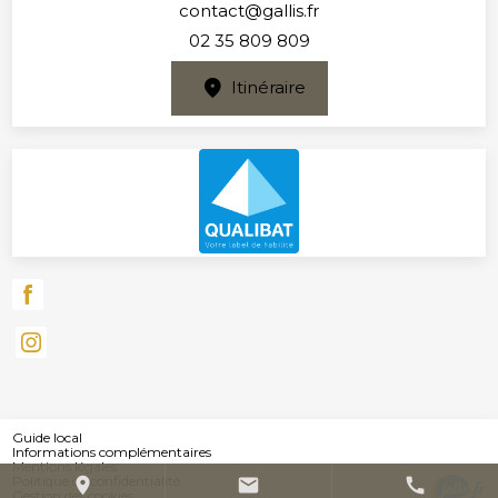
contact@gallis.fr
02 35 809 809
Itinéraire
Guide local
Informations complémentaires
Mentions légales
Politique de confidentialité
place
mail
call
Gestion des cookies