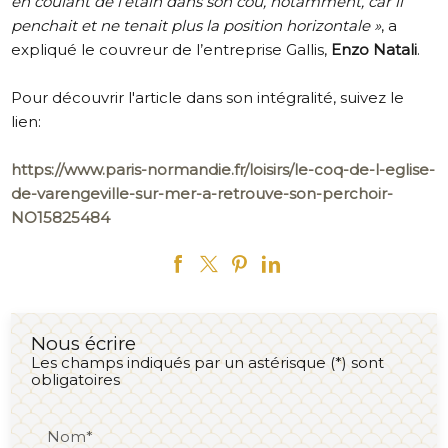
en coulant de l’étain dans son cou, notamment, car il
penchait et ne tenait plus la position horizontale
»
, a
expliqué le couvreur de l’entreprise Gallis,
Enzo Natali
.
Pour découvrir l'article dans son intégralité, suivez le
lien:
https://www.paris-normandie.fr/loisirs/le-coq-de-l-eglise-
de-varengeville-sur-mer-a-retrouve-son-perchoir-
NO15825484
Nous écrire
Les champs indiqués par un astérisque (*) sont
obligatoires
Nom*