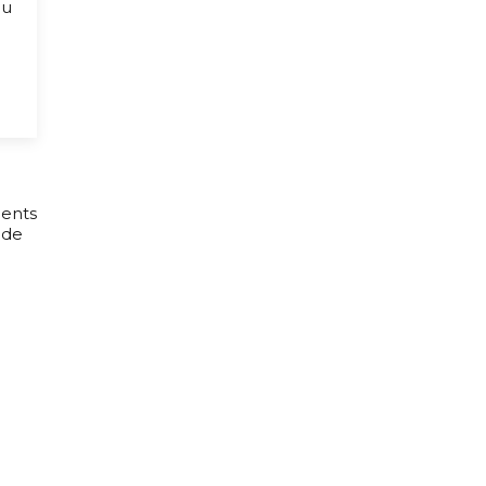
au
ents
s de