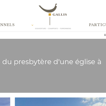
ONNELS
PARTIC
R
e du presbytère d'une église à