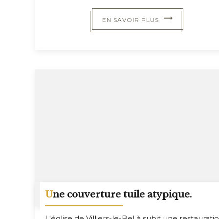
EN SAVOIR PLUS
Une couverture tuile atypique.
L'église de Villiers-le-Bel à subit une restaurati